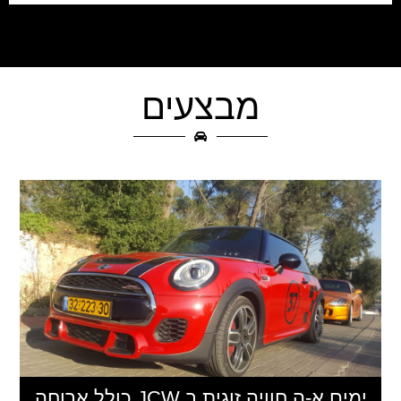
מבצעים
ימים א-ה חוויה זוגית ב JCW כולל ארוחה